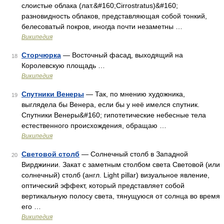
слоистые облака (лат.&#160;Cirrostratus)&#160;
разновидность облаков, представляющая собой тонкий,
белесоватый покров, иногда почти незаметны …
Википедия
Сторчюрка
— Восточный фасад, выходящий на
18
Королевскую площадь …
Википедия
Спутники Венеры
— Так, по мнению художника,
19
выглядела бы Венера, если бы у неё имелся спутник.
Спутники Венеры&#160; гипотетические небесные тела
естественного происхождения, обращаю …
Википедия
Световой столб
— Солнечный столб в Западной
20
Вирджинии. Закат с заметным столбом света Световой (или
солнечный) столб (англ. Light pillar) визуальное явление,
оптический эффект, который представляет собой
вертикальную полосу света, тянущуюся от солнца во время
его …
Википедия