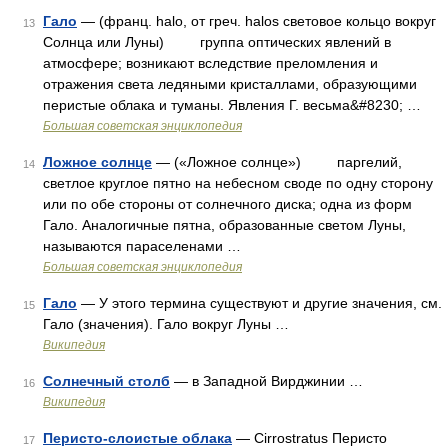
Гало
— (франц. halo, от греч. halos световое кольцо вокруг
13
Солнца или Луны) группа оптических явлений в
атмосфере; возникают вследствие преломления и
отражения света ледяными кристаллами, образующими
перистые облака и туманы. Явления Г. весьма&#8230; …
Большая советская энциклопедия
Ложное солнце
— («Ложное солнце») паргелий,
14
светлое круглое пятно на небесном своде по одну сторону
или по обе стороны от солнечного диска; одна из форм
Гало. Аналогичные пятна, образованные светом Луны,
называются параселенами …
Большая советская энциклопедия
Гало
— У этого термина существуют и другие значения, см.
15
Гало (значения). Гало вокруг Луны …
Википедия
Солнечный столб
— в Западной Вирджинии …
16
Википедия
Перисто-слоистые облака
— Cirrostratus Перисто
17