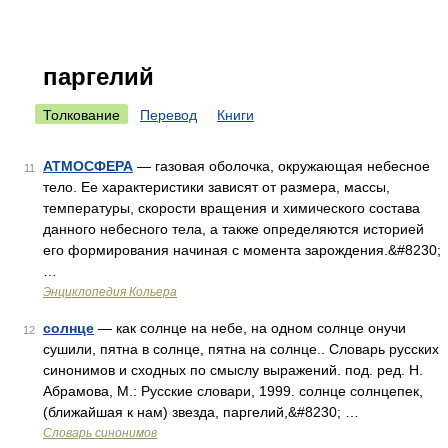
паргелий
Толкование
Перевод
Книги
АТМОСФЕРА
— газовая оболочка, окружающая небесное
11
тело. Ее характеристики зависят от размера, массы,
температуры, скорости вращения и химического состава
данного небесного тела, а также определяются историей
его формирования начиная с момента зарождения.&#8230;
…
Энциклопедия Кольера
солнце
— как солнце на небе, на одном солнце онучи
12
сушили, пятна в солнце, пятна на солнце.. Словарь русских
синонимов и сходных по смыслу выражений. под. ред. Н.
Абрамова, М.: Русские словари, 1999. солнце солнцепек,
(ближайшая к нам) звезда, паргелий,&#8230; …
Словарь синонимов